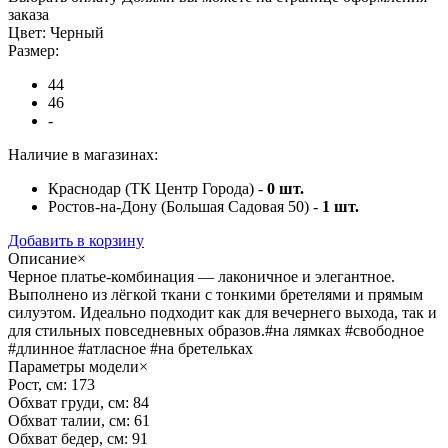
заказа
Цвет:
Черный
Размер:
44
46
-
Наличие в магазинах:
Краснодар (ТК Центр Города) -
0
шт.
Ростов-на-Дону (Большая Садовая 50) -
1
шт.
Добавить в корзину
Описание
×
Черное платье-комбинация — лаконичное и элегантное.
Выполнено из лёгкой ткани с тонкими бретелями и прямым
силуэтом. Идеально подходит как для вечернего выхода, так и
для стильных повседневных образов.#на лямках #свободное
#длинное #атласное #на бретельках
Параметры модели
×
Рост, см:
173
Обхват груди, см:
84
Обхват талии, см:
61
Обхват бедер, см:
91