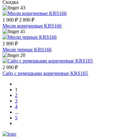
Скидка
43
1 900 ₽
2 890 ₽
Мюли коричневые KRS166
41
2 890 ₽
Мюли черные KRS166
20
2 990 ₽
Сабо с ремешками коричневые KRS165
1
2
3
4
...
5