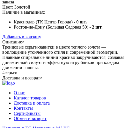
заказа
Цвет:
Золотой
Наличие в магазинах:
Краснодар (ТК Центр Города) -
0
шт.
Ростов-на-Дону (Большая Садовая 50) -
2
шт.
Добавить в корзину
Описание
×
Трендовые серьги-завитки в цвете теплого золота —
воплощение утонченного стиля и современной геометрии.
Плавные спиральные линии красиво закручиваются, создавая
динамичный силуэт и эффектную игру бликов при каждом
движении головы.
#серьги
Доставка и возврат
×
Доставка:
Мы осуществляем доставку по России, обеспечивая удобные и
О нас
быстрые способы получения ваших заказов. Ознакомьтесь с
Каталог товаров
условиями доставки, чтобы узнать о возможностях, сроках и
Доставка и оплата
стоимости для вашей локации.
Контакты
Сертификаты
Условия доставки
Обмен и возврат
Возврат: