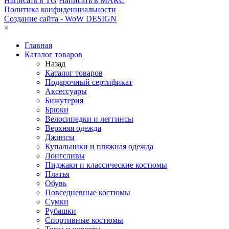
Написать в TG
Написать в МАКС
Для того чтобы оформить возврат, необходимо направить
Политика конфиденциальности
запрос на нашу почту
heygirl_krd@mail.ru
или написать в
Создание сайта -
WoW DESIGN
любой удобный для вас мессенджер по номеру
×
8 (938) 545-54-50
Главная
Условия возврата
Каталог товаров
Назад
Каталог товаров
Подарочный сертификат
Аксессуары
Бижутерия
Брюки
Велосипедки и леггинсы
Верхняя одежда
Джинсы
Купальники и пляжная одежда
Лонгсливы
Пиджаки и классические костюмы
Платья
Обувь
Повседневные костюмы
Сумки
Рубашки
Спортивные костюмы