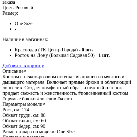
заказа
Цвет:
Розовый
Размер:
One Size
-
Наличие в магазинах:
Краснодар (ТК Центр Города) -
0
шт.
Ростов-на-Дону (Большая Садовая 50) -
1
шт.
Добавить в корзину
Описание
×
Костюм в нежно-розовом оттенке. выполнен из мягкого и
дышащего матерала. Включает прямые брюки и облегающий
лонгслив. Создает комфортный образ, а нежный оттенок
придает свежесть и женственность. #повседневный костюм
#прямые брюки #логслив #кофта
Параметры модели
×
Рост, см:
174
Обхват груди, см:
88
Обхват талии, см:
60
Обхват бедер, см:
90
Размер товара на модели:
One Size