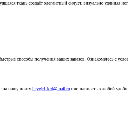
ящаяся ткань создаёт элегантный силуэт, визуально удлиняя ног
ыстрые способы получения ваших заказов. Ознакомьтесь с услов
ос на нашу почту
heygirl_krd@mail.ru
или написать в любой удобн