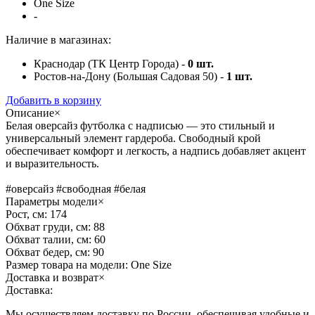
One Size
-
Наличие в магазинах:
Краснодар (ТК Центр Города) -
0
шт.
Ростов-на-Дону (Большая Садовая 50) -
1
шт.
Добавить в корзину
Описание
×
Белая оверсайз футболка с надписью — это стильный и
универсальный элемент гардероба. Свободный крой
обеспечивает комфорт и легкость, а надпись добавляет акцент
и выразительность.
#оверсайз #свободная #белая
Параметры модели
×
Рост, см:
174
Обхват груди, см:
88
Обхват талии, см:
60
Обхват бедер, см:
90
Размер товара на модели:
One Size
Доставка и возврат
×
Доставка:
Мы осуществляем доставку по России, обеспечивая удобные и